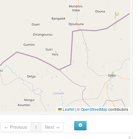
Leaflet
|
©
OpenStreetMap
contributors
← Previous
1
Next →