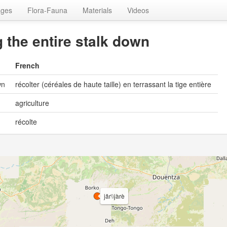
ages
Flora-Fauna
Materials
Videos
g the entire stalk down
French
wn
récolter (céréales de haute taille) en terrassant la tige entière
agriculture
récolte
jǎr\\jàrè