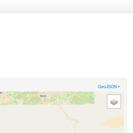
GeoJSON