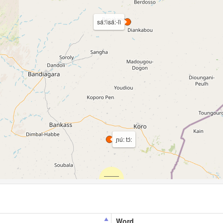
sá:\\sá:-lì
ɲú: tɔ́:
Word