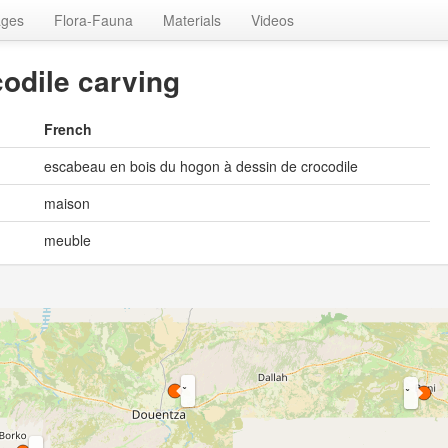
ages
Flora-Fauna
Materials
Videos
odile carving
French
escabeau en bois du hogon à dessin de crocodile
maison
meuble