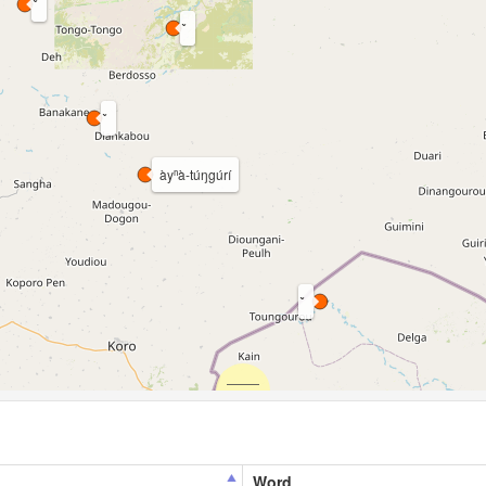
àyⁿà-túŋgúrí
Word