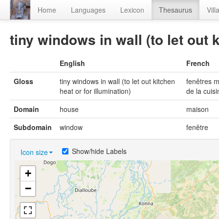
Home
Languages
Lexicon
Thesaurus
Vill
tiny windows in wall (to let out 
English
French
Gloss
tiny windows in wall (to let out kitchen
fenêtres m
heat or for illumination)
de la cuis
Domain
house
maison
Subdomain
window
fenêtre
Show/hide Labels
Icon size
+
−