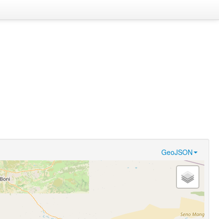
GeoJSON