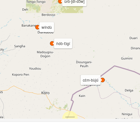
ùrò-[dì-dɔ̌w]
wíndù
ǹdò-tɔ̀gí
cɛ̀m-bùjú