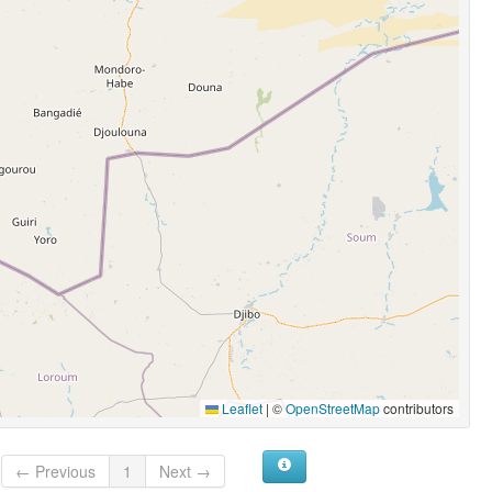
Leaflet
|
©
OpenStreetMap
contributors
← Previous
1
Next →