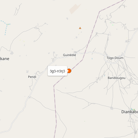
ɔ̀gɔ̀-nɔ̀ŋɔ̀