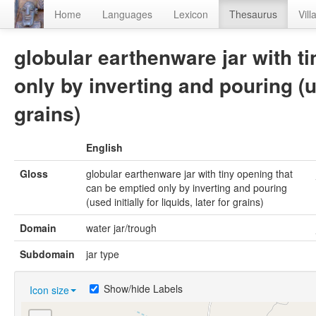
Home
Languages
Lexicon
Thesaurus
Vill
globular earthenware jar with t
only by inverting and pouring (use
grains)
English
Gloss
globular earthenware jar with tiny opening that
can be emptied only by inverting and pouring
(used initially for liquids, later for grains)
Domain
water jar/trough
Subdomain
jar type
Show/hide Labels
Icon size