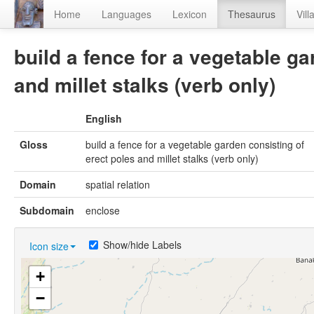
Home
Languages
Lexicon
Thesaurus
Vill
build a fence for a vegetable ga
and millet stalks (verb only)
English
Gloss
build a fence for a vegetable garden consisting of
erect poles and millet stalks (verb only)
Domain
spatial relation
Subdomain
enclose
Show/hide Labels
Icon size
+
−