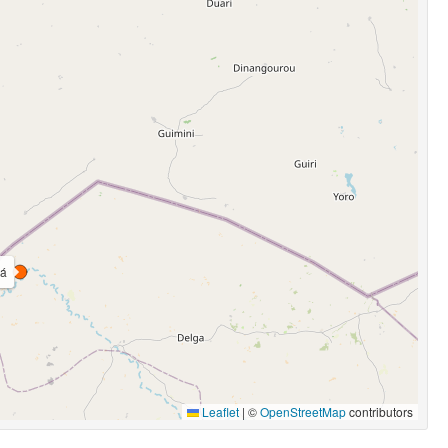
á
Leaflet
|
©
OpenStreetMap
contributors