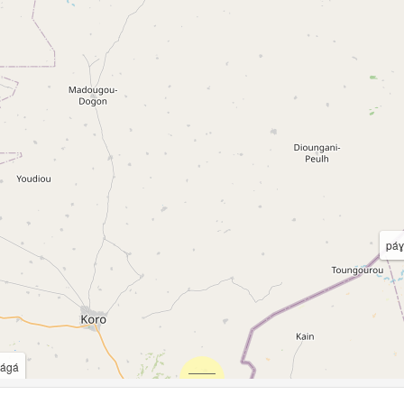
páɣ
ágá