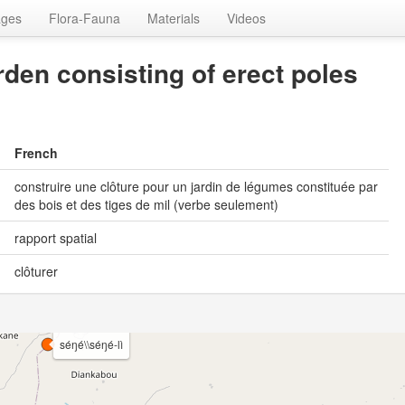
ages
Flora-Fauna
Materials
Videos
rden consisting of erect poles
French
construire une clôture pour un jardin de légumes constituée par
des bois et des tiges de mil (verbe seulement)
rapport spatial
clôturer
séŋé\\séŋé-lì